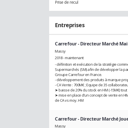
Prise de recul
Entreprises
Carrefour
- Directeur Marché Ma
Massy
2018 - maintenant
- définition et exécution de la stratégie com
Supermarchés (SM) afin de développer la part 
Groupe Carrefour en France.
- développement des produits à marque pro
- CA Vente : 700M€ ; Equipe de 35 collaborateu
➤ baisse de 20% du stock en HM (-15M€) tout 
➤ mise en place d’un concept de vente en HM ac
de CA vs moy. HM
Carrefour
- Directeur Marché Jou
Massy