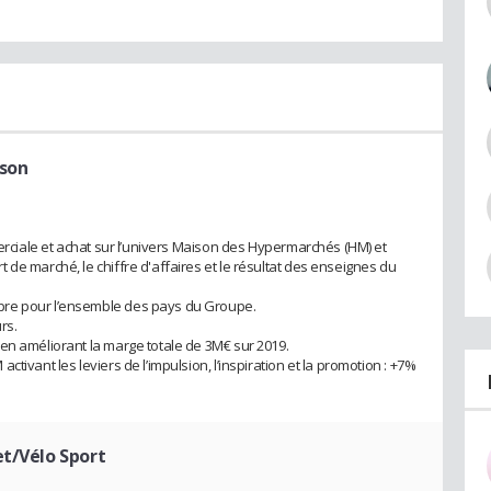
ison
merciale et achat sur l’univers Maison des Hypermarchés (HM) et
de marché, le chiffre d'affaires et le résultat des enseignes du
pre pour l’ensemble des pays du Groupe.
rs.
en améliorant la marge totale de 3M€ sur 2019.
tivant les leviers de l’impulsion, l’inspiration et la promotion : +7%
et/Vélo Sport