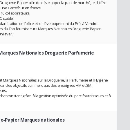
Droguerie-Papier afin de développer la part de marché, le chiffre
roupe Carrefour en france.
 16 collaborateurs.
C stable
clarification de l’offre et le développement du Prêt à Vendre.
es du Top fournisseurs Marques Nationales Droguerie Papier :
nilever.
 Marques Nationales Droguerie Parfumerie
hat Marques Nationales sur la Droguerie, la Parfumerie et l'Hygiène
ervant les objectifs commerciaux des enseignes HM et SM.
eurs.
hat constant grâce à la gestion optimisée du parc fournisseurs et à
ie-Papier Marques nationales