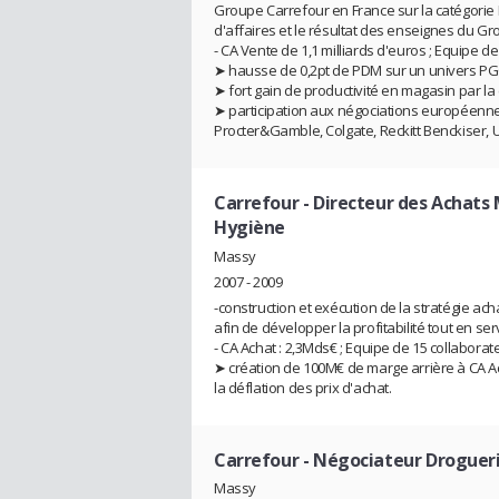
Groupe Carrefour en France sur la catégorie 
d'affaires et le résultat des enseignes du G
- CA Vente de 1,1 milliards d'euros ; Equipe de
➤ hausse de 0,2pt de PDM sur un univers PG
➤ fort gain de productivité en magasin par la 
➤ participation aux négociations européenn
Procter&Gamble, Colgate, Reckitt Benckiser, U
Carrefour
- Directeur des Achats
Hygiène
Massy
2007 - 2009
-construction et exécution de la stratégie ac
afin de développer la profitabilité tout en s
- CA Achat : 2,3Mds€ ; Equipe de 15 collaborat
➤ création de 100M€ de marge arrière à CA Ac
la déflation des prix d'achat.
Carrefour
- Négociateur Droguer
Massy