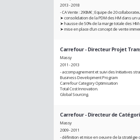
2013 - 2018
- CA Vente : 290M€ ; Equipe de 20 collaborateu
➤ consolidation de la PDM des HM dans un uni
➤ hausse de 50% de la marge totale des HM 
➤ mise en place d’un concept de vente immers
Carrefour
- Directeur Projet Tra
Massy
2011 - 2013
- accompagnement et suivi des Initiatives st
Business Development Program
Carrefour Category Optimisation
Total Cost Innovation.
Global Sourcing.
Carrefour
- Directeur de Catégor
Massy
2009 - 2011
- définition et mise en oeuvre de la stratég