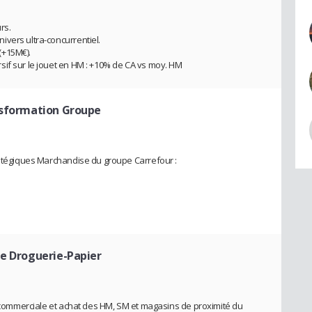
rs.
vers ultra-concurrentiel.
(+15M€).
if sur le jouet en HM : +10% de CA vs moy. HM
nsformation Groupe
ratégiques Marchandise du groupe Carrefour :
ie Droguerie-Papier
ie commerciale et achat des HM, SM et magasins de proximité du