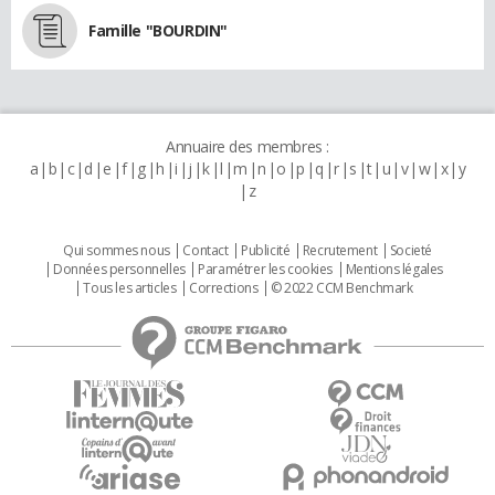
Famille "BOURDIN"
Annuaire des membres :
a
b
c
d
e
f
g
h
i
j
k
l
m
n
o
p
q
r
s
t
u
v
w
x
y
z
Qui sommes nous
Contact
Publicité
Recrutement
Societé
Données personnelles
Paramétrer les cookies
Mentions légales
Tous les articles
Corrections
© 2022 CCM Benchmark