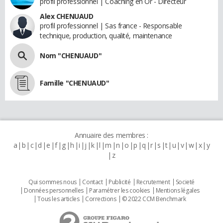
profil professionnel | Coaching en Or - Directeur
Alex CHENUAUD
profil professionnel | Sas france - Responsable
technique, production, qualité, maintenance
Nom "CHENUAUD"
Famille "CHENUAUD"
Annuaire des membres :
a
b
c
d
e
f
g
h
i
j
k
l
m
n
o
p
q
r
s
t
u
v
w
x
y
z
Qui sommes nous
Contact
Publicité
Recrutement
Societé
Données personnelles
Paramétrer les cookies
Mentions légales
Tous les articles
Corrections
© 2022 CCM Benchmark