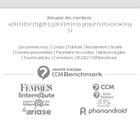
Annuaire des membres :
a
b
c
d
e
f
g
h
i
j
k
l
m
n
o
p
q
r
s
t
u
v
w
x
y
z
Qui sommes nous
Contact
Publicité
Recrutement
Societé
Données personnelles
Paramétrer les cookies
Mentions légales
Tous les articles
Corrections
© 2022 CCM Benchmark