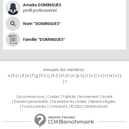
Amalia DOMINGUES
profil professionnel
Nom "DOMINGUES"
Famille "DOMINGUES"
Annuaire des membres :
a
b
c
d
e
f
g
h
i
j
k
l
m
n
o
p
q
r
s
t
u
v
w
x
y
z
Qui sommes nous
Contact
Publicité
Recrutement
Societé
Données personnelles
Paramétrer les cookies
Mentions légales
Tous les articles
Corrections
© 2022 CCM Benchmark