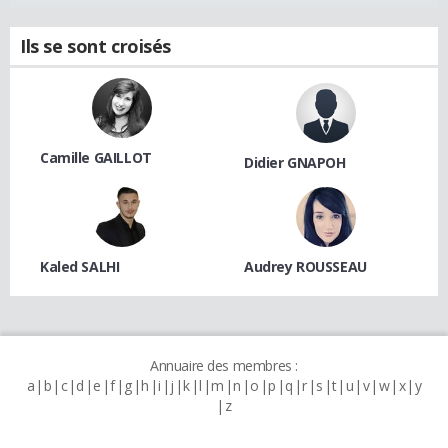
Ils se sont croisés
Camille GAILLOT
Didier GNAPOH
Kaled SALHI
Audrey ROUSSEAU
Annuaire des membres :
a
b
c
d
e
f
g
h
i
j
k
l
m
n
o
p
q
r
s
t
u
v
w
x
y
z