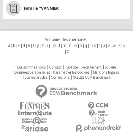
Famille "VANNIER"
Annuaire des membres :
a
b
c
d
e
f
g
h
i
j
k
l
m
n
o
p
q
r
s
t
u
v
w
x
y
z
Qui sommes nous
Contact
Publicité
Recrutement
Societé
Données personnelles
Paramétrer les cookies
Mentions légales
Tous les articles
Corrections
© 2022 CCM Benchmark