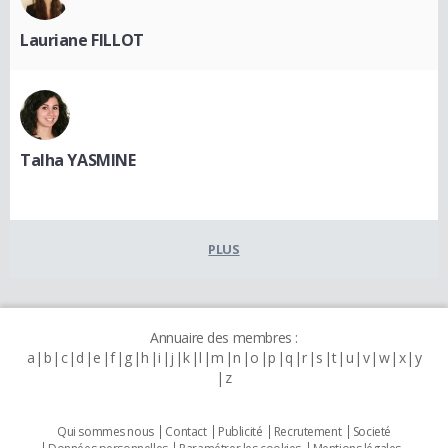
Lauriane FILLOT
Talha YASMINE
PLUS
Annuaire des membres :
a
b
c
d
e
f
g
h
i
j
k
l
m
n
o
p
q
r
s
t
u
v
w
x
y
z
Qui sommes nous
Contact
Publicité
Recrutement
Societé