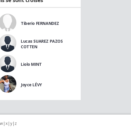
Ils se sont croisés
Tiberio FERNANDEZ
Lucas SUAREZ PAZOS
COTTEN
Liolo MINT
Joyce LÉVY
w
x
y
z