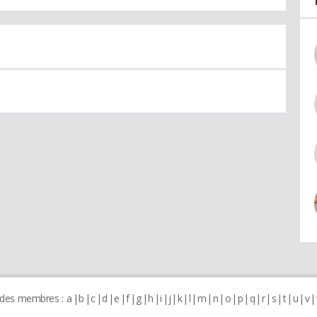
 des membres :
a
b
c
d
e
f
g
h
i
j
k
l
m
n
o
p
q
r
s
t
u
v