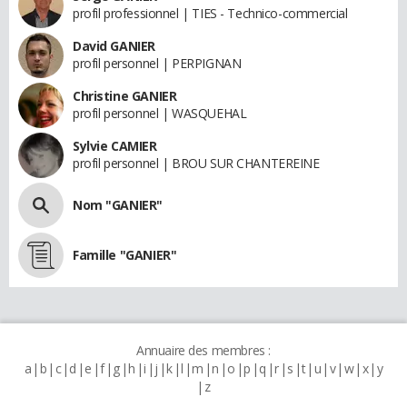
profil professionnel | TIES - Technico-commercial
David GANIER
profil personnel | PERPIGNAN
Christine GANIER
profil personnel | WASQUEHAL
Sylvie CAMIER
profil personnel | BROU SUR CHANTEREINE
Nom "GANIER"
Famille "GANIER"
Annuaire des membres :
a
b
c
d
e
f
g
h
i
j
k
l
m
n
o
p
q
r
s
t
u
v
w
x
y
z