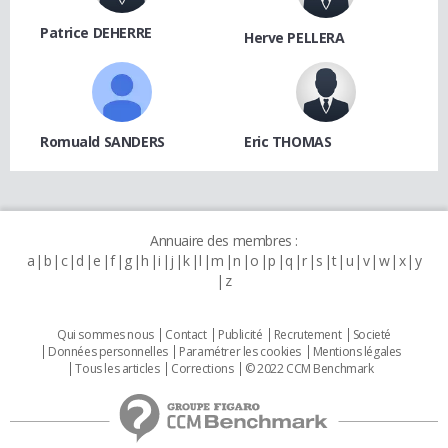
Patrice DEHERRE
Herve PELLERA
Romuald SANDERS
Eric THOMAS
Annuaire des membres :
a
b
c
d
e
f
g
h
i
j
k
l
m
n
o
p
q
r
s
t
u
v
w
x
y
z
Qui sommes nous
Contact
Publicité
Recrutement
Societé
Données personnelles
Paramétrer les cookies
Mentions légales
Tous les articles
Corrections
© 2022 CCM Benchmark