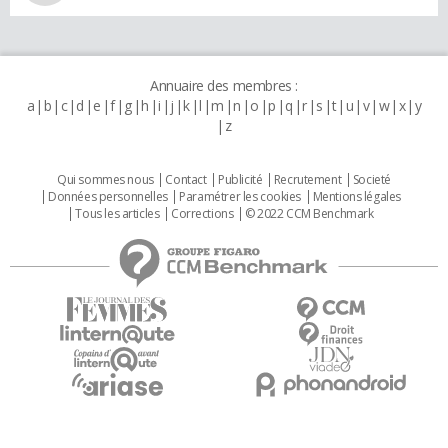
Annuaire des membres :
a
b
c
d
e
f
g
h
i
j
k
l
m
n
o
p
q
r
s
t
u
v
w
x
y
z
Qui sommes nous
Contact
Publicité
Recrutement
Societé
Données personnelles
Paramétrer les cookies
Mentions légales
Tous les articles
Corrections
© 2022 CCM Benchmark