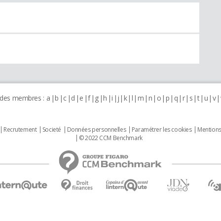
 des membres :
a
b
c
d
e
f
g
h
i
j
k
l
m
n
o
p
q
r
s
t
u
v
Recrutement
Societé
Données personnelles
Paramétrer les cookies
Mentions
© 2022 CCM Benchmark