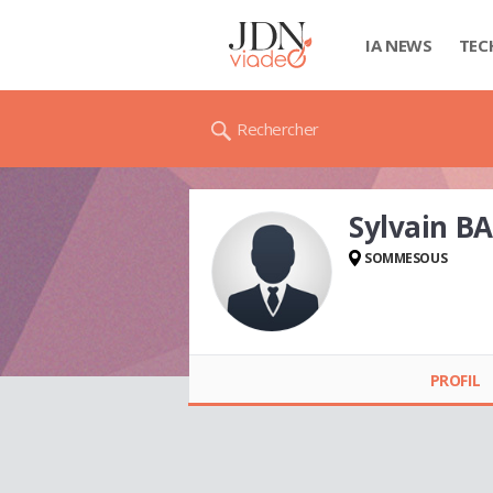
IA NEWS
TEC
Rechercher
Sylvain B
SOMMESOUS
Sylvain BARBIER
PROFIL