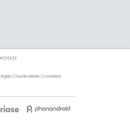
w
x
y
z
 légales
Tous les articles
Corrections