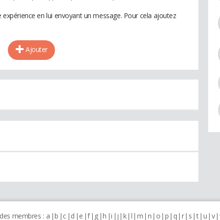
te expérience en lui envoyant un message. Pour cela ajoutez
Ajouter
 des membres :
a
b
c
d
e
f
g
h
i
j
k
l
m
n
o
p
q
r
s
t
u
v