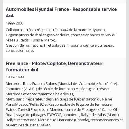
Automobiles Hyundai France
- Responsable service
4x4
1999 - 2003
Collaboration à la création du Club 4x4 de la marque Hyundai,
Organisations de challenges vendeurs, concessionnaires et SAV du
réseau (Raids : Tunisie, Maroc),
Gestion de formations TT et balades TT pour la clientèle du réseau
concessionnaire.
Free lance
- Pilote/Copilote, Démonstrateur
formateur 4x4
1986 - 1999
Mercedes Benz France : Salons (Mondial de l’Automobile, Val d’Isère) –
Formateur (VL & PL) de l’école de formation et pilotage du réseau
Mercedes et encadrement de balades TT,
MAPS sarl : Préparateur des véhicules de l’Organisation du Rallye
Paris/Moscou/Pékin 92 et Responsable de l’équipe de fermeture,
Patrick Zaniroli Promotion : Moniteur centre de Pilotage 4x4 Camel Off
Road, stage de pilotages EDF/GDF, pompier…, Rallye de l’Atlas (Maroc),
Rallye international Moto neige Harricana (Canada), reconnaissances et
ouvertures du Paris/Dakar,