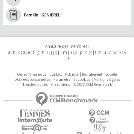
Famille "GENIBREL"
Annuaire des membres :
a
b
c
d
e
f
g
h
i
j
k
l
m
n
o
p
q
r
s
t
u
v
w
x
y
z
Qui sommes nous
Contact
Publicité
Recrutement
Societé
Données personnelles
Paramétrer les cookies
Mentions légales
Tous les articles
Corrections
© 2022 CCM Benchmark