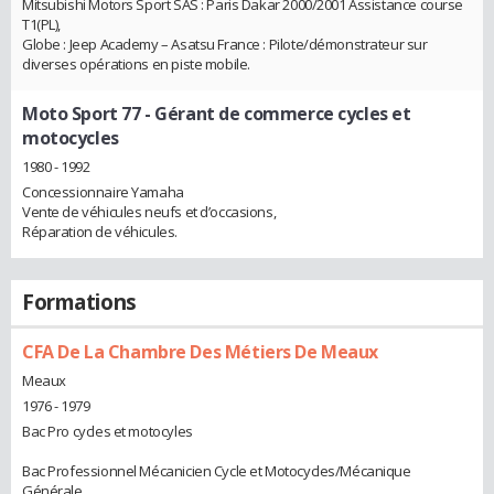
Mitsubishi Motors Sport SAS : Paris Dakar 2000/2001 Assistance course
T1(PL),
Globe : Jeep Academy – Asatsu France : Pilote/démonstrateur sur
diverses opérations en piste mobile.
Moto Sport 77
- Gérant de commerce cycles et
motocycles
1980 - 1992
Concessionnaire Yamaha
Vente de véhicules neufs et d’occasions,
Réparation de véhicules.
Formations
CFA De La Chambre Des Métiers De Meaux
Meaux
1976 - 1979
Bac Pro cycles et motocyles
Bac Professionnel Mécanicien Cycle et Motocycles/Mécanique
Générale.