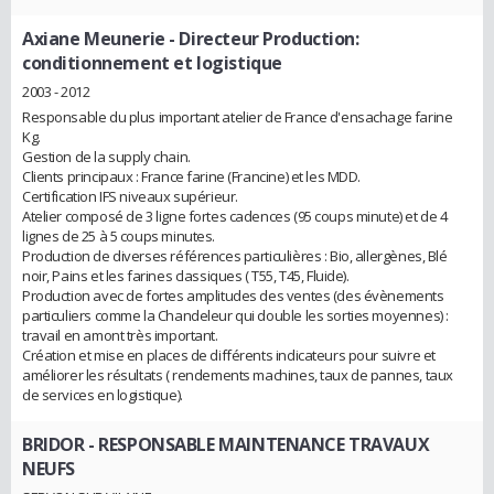
Axiane Meunerie
- Directeur Production:
conditionnement et logistique
2003 - 2012
Responsable du plus important atelier de France d'ensachage farine
Kg.
Gestion de la supply chain.
Clients principaux : France farine (Francine) et les MDD.
Certification IFS niveaux supérieur.
Atelier composé de 3 ligne fortes cadences (95 coups minute) et de 4
lignes de 25 à 5 coups minutes.
Production de diverses références particulières : Bio, allergènes, Blé
noir, Pains et les farines classiques ( T55, T45, Fluide).
Production avec de fortes amplitudes des ventes (des évènements
particuliers comme la Chandeleur qui double les sorties moyennes) :
travail en amont très important.
Création et mise en places de différents indicateurs pour suivre et
améliorer les résultats ( rendements machines, taux de pannes, taux
de services en logistique).
BRIDOR
- RESPONSABLE MAINTENANCE TRAVAUX
NEUFS