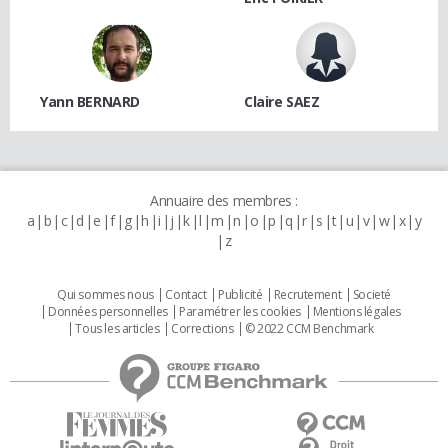
Yann BERNARD
Claire SAEZ
Annuaire des membres :
a
b
c
d
e
f
g
h
i
j
k
l
m
n
o
p
q
r
s
t
u
v
w
x
y
z
Qui sommes nous
Contact
Publicité
Recrutement
Societé
Données personnelles
Paramétrer les cookies
Mentions légales
Tous les articles
Corrections
© 2022 CCM Benchmark