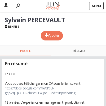
MENU
Sylvain PERCEVAULT
RENNES
Ajouter
PROFIL
RÉSEAU
En résumé
En CDI.
Vous pouvez télécharger mon CV sous le lien suivant:
https://docs.google.com/file/d/0B-
geJSZrJTpUTGRabWY0TWJpcEE/edit?usp=sharing
18 années d'expérience en management, production et