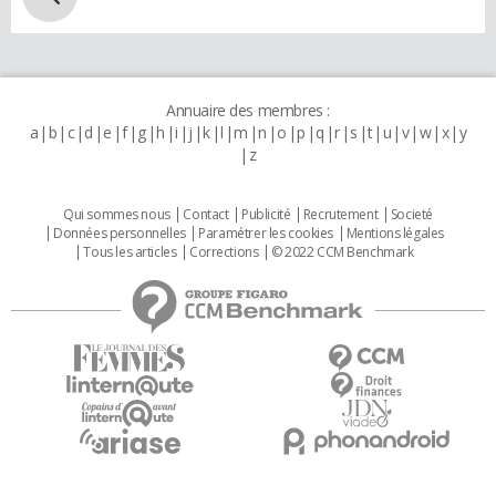
Annuaire des membres :
a
b
c
d
e
f
g
h
i
j
k
l
m
n
o
p
q
r
s
t
u
v
w
x
y
z
Qui sommes nous
Contact
Publicité
Recrutement
Societé
Données personnelles
Paramétrer les cookies
Mentions légales
Tous les articles
Corrections
© 2022 CCM Benchmark