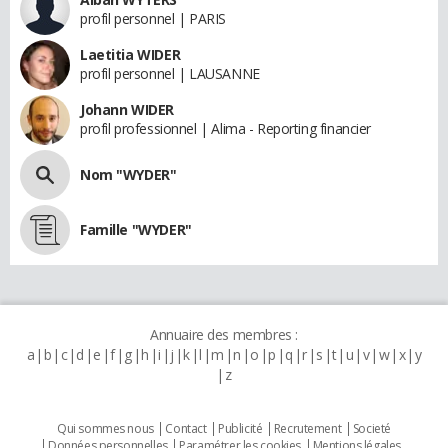
profil personnel | PARIS
Laetitia WIDER
profil personnel | LAUSANNE
Johann WIDER
profil professionnel | Alima - Reporting financier
Nom "WYDER"
Famille "WYDER"
Annuaire des membres :
a
b
c
d
e
f
g
h
i
j
k
l
m
n
o
p
q
r
s
t
u
v
w
x
y
z
Qui sommes nous
Contact
Publicité
Recrutement
Societé
Données personnelles
Paramétrer les cookies
Mentions légales