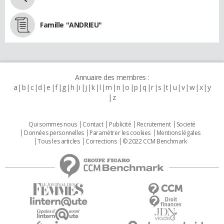
Famille "ANDRIEU"
Annuaire des membres :
a
b
c
d
e
f
g
h
i
j
k
l
m
n
o
p
q
r
s
t
u
v
w
x
y
z
Qui sommes nous
Contact
Publicité
Recrutement
Societé
Données personnelles
Paramétrer les cookies
Mentions légales
Tous les articles
Corrections
© 2022 CCM Benchmark