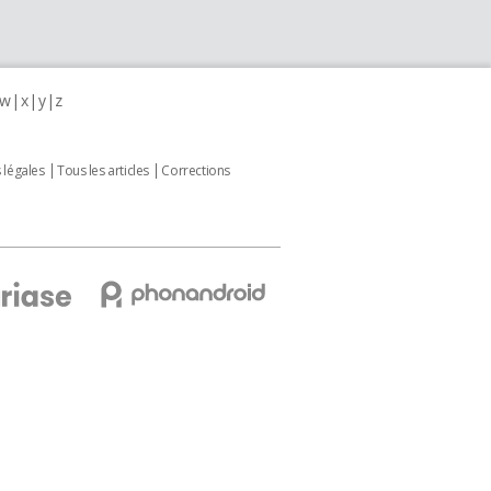
w
x
y
z
 légales
Tous les articles
Corrections