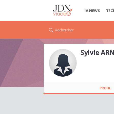
IA NEWS
TEC
Rechercher
Sylvie AR
Sylvie ARNAUD
PROFIL