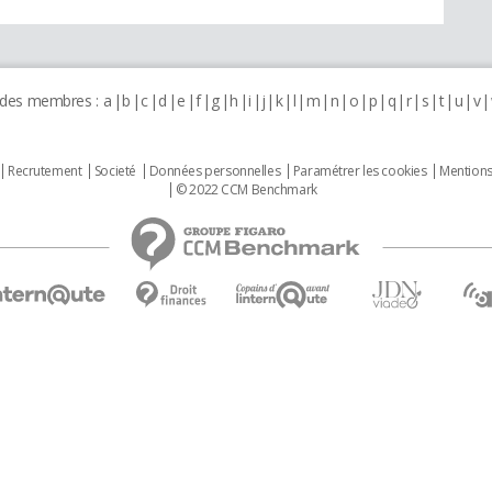
 des membres :
a
b
c
d
e
f
g
h
i
j
k
l
m
n
o
p
q
r
s
t
u
v
Recrutement
Societé
Données personnelles
Paramétrer les cookies
Mentions
© 2022 CCM Benchmark