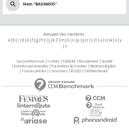
Nom "BADAMOS"
Annuaire des membres :
a
b
c
d
e
f
g
h
i
j
k
l
m
n
o
p
q
r
s
t
u
v
w
x
y
z
Qui sommes nous
Contact
Publicité
Recrutement
Societé
Données personnelles
Paramétrer les cookies
Mentions légales
Tous les articles
Corrections
© 2022 CCM Benchmark