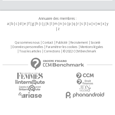
Annuaire des membres :
a
b
c
d
e
f
g
h
i
j
k
l
m
n
o
p
q
r
s
t
u
v
w
x
y
z
Qui sommes nous
Contact
Publicité
Recrutement
Societé
Données personnelles
Paramétrer les cookies
Mentions légales
Tous les articles
Corrections
© 2022 CCM Benchmark