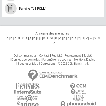
Famille "LE FOLL"
Annuaire des membres :
a
b
c
d
e
f
g
h
i
j
k
l
m
n
o
p
q
r
s
t
u
v
w
x
y
z
Qui sommes nous
Contact
Publicité
Recrutement
Societé
Données personnelles
Paramétrer les cookies
Mentions légales
Tous les articles
Corrections
© 2022 CCM Benchmark