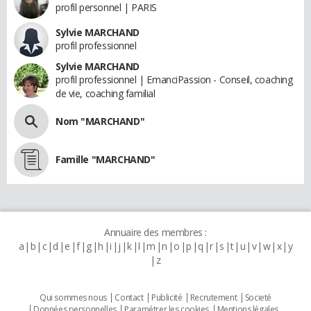
profil personnel | PARIS
Sylvie MARCHAND
profil professionnel
Sylvie MARCHAND
profil professionnel | EmanciPassion - Conseil, coaching
de vie, coaching familial
Nom "MARCHAND"
Famille "MARCHAND"
Annuaire des membres :
a
b
c
d
e
f
g
h
i
j
k
l
m
n
o
p
q
r
s
t
u
v
w
x
y
z
Qui sommes nous
Contact
Publicité
Recrutement
Societé
Données personnelles
Paramétrer les cookies
Mentions légales