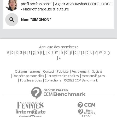
profil professionnel | Agadir Atlas Kasbah ECOLOLODGE
- Naturothérapeute & auteure
Nom "SIMONON"
Annuaire des membres :
a
b
c
d
e
f
g
h
i
j
k
l
m
n
o
p
q
r
s
t
u
v
w
x
y
z
Qui sommes nous
Contact
Publicité
Recrutement
Societé
Données personnelles
Paramétrer les cookies
Mentions légales
Tous les articles
Corrections
© 2022 CCM Benchmark