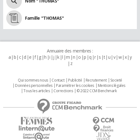
Nom "THOMAS"
Famille "THOMAS"
Annuaire des membres :
a
b
c
d
e
f
g
h
i
j
k
l
m
n
o
p
q
r
s
t
u
v
w
x
y
z
Qui sommes nous
Contact
Publicité
Recrutement
Societé
Données personnelles
Paramétrer les cookies
Mentions légales
Tous les articles
Corrections
© 2022 CCM Benchmark