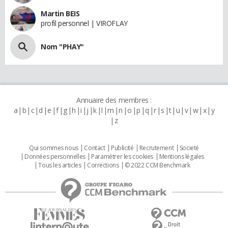
Martin BEIS
profil personnel | VIROFLAY
Nom "PHAY"
Annuaire des membres :
a
b
c
d
e
f
g
h
i
j
k
l
m
n
o
p
q
r
s
t
u
v
w
x
y
z
Qui sommes nous
Contact
Publicité
Recrutement
Societé
Données personnelles
Paramétrer les cookies
Mentions légales
Tous les articles
Corrections
© 2022 CCM Benchmark