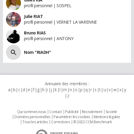
profil personnel | SOSPEL
Julie RIAT
profil personnel | VERNET LA VARENNE
Bruno RIAS
profil personnel | ANTONY
Nom "RIADH"
Annuaire des membres :
a
b
c
d
e
f
g
h
i
j
k
l
m
n
o
p
q
r
s
t
u
v
w
x
y
z
Qui sommes nous
Contact
Publicité
Recrutement
Societé
Données personnelles
Paramétrer les cookies
Mentions légales
Tous les articles
Corrections
© 2022 CCM Benchmark