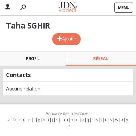
MENU
Taha SGHIR
Ajouter
PROFIL
RÉSEAU
Contacts
Aucune relation
Annuaire des membres :
a
b
c
d
e
f
g
h
i
j
k
l
m
n
o
p
q
r
s
t
u
v
w
x
y
z