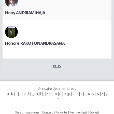
Hoby ANDRIAMIHAJA
Honoré RAKOTONANDRASANA
PLUS
Annuaire des membres :
a
b
c
d
e
f
g
h
i
j
k
l
m
n
o
p
q
r
s
t
u
v
w
x
y
z
Qui sommes nous
Contact
Publicité
Recrutement
Societé