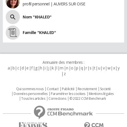
profil personnel | AUVERS SUR OISE
Nom "KHALED"
Famille "KHALED"
Annuaire des membres :
a
b
c
d
e
f
g
h
i
j
k
l
m
n
o
p
q
r
s
t
u
v
w
x
y
z
Qui sommes nous
Contact
Publicité
Recrutement
Societé
Données personnelles
Paramétrer les cookies
Mentions légales
Tous les articles
Corrections
© 2022 CCM Benchmark