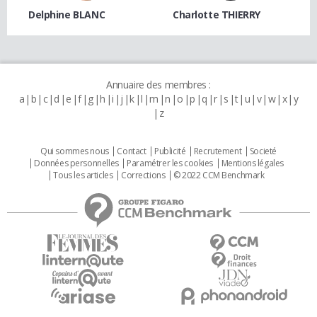
Delphine BLANC
Charlotte THIERRY
Annuaire des membres :
a
b
c
d
e
f
g
h
i
j
k
l
m
n
o
p
q
r
s
t
u
v
w
x
y
z
Qui sommes nous
Contact
Publicité
Recrutement
Societé
Données personnelles
Paramétrer les cookies
Mentions légales
Tous les articles
Corrections
© 2022 CCM Benchmark