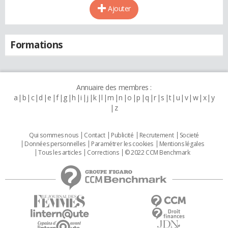
Ajouter
Formations
Annuaire des membres :
a
b
c
d
e
f
g
h
i
j
k
l
m
n
o
p
q
r
s
t
u
v
w
x
y
z
Qui sommes nous
Contact
Publicité
Recrutement
Societé
Données personnelles
Paramétrer les cookies
Mentions légales
Tous les articles
Corrections
© 2022 CCM Benchmark