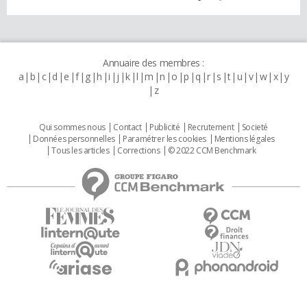
Annuaire des membres :
a
b
c
d
e
f
g
h
i
j
k
l
m
n
o
p
q
r
s
t
u
v
w
x
y
z
Qui sommes nous
Contact
Publicité
Recrutement
Societé
Données personnelles
Paramétrer les cookies
Mentions légales
Tous les articles
Corrections
© 2022 CCM Benchmark