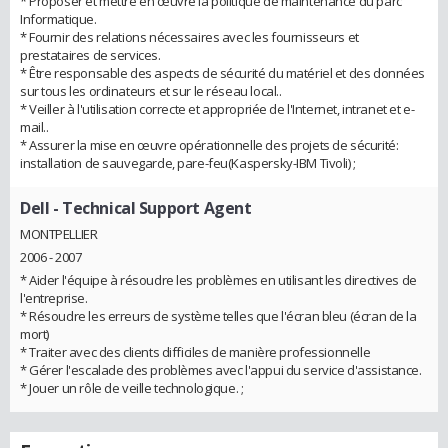
* Proposer et mettre en œuvre la politique de maintenance du parc
Informatique.
* Fournir des relations nécessaires avec les fournisseurs et
prestataires de services.
* Être responsable des aspects de sécurité du matériel et des données
sur tous les ordinateurs et sur le réseau local..
* Veiller à l'utilisation correcte et appropriée de l'Internet, intranet et e-
mail..
* Assurer la mise en œuvre opérationnelle des projets de sécurité:
installation de sauvegarde, pare-feu(Kaspersky-IBM Tivoli) ;
Dell
- Technical Support Agent
MONTPELLIER
2006 - 2007
* Aider l'équipe à résoudre les problèmes en utilisant les directives de
l'entreprise.
* Résoudre les erreurs de système telles que l'écran bleu (écran de la
mort)
* Traiter avec des clients difficiles de manière professionnelle
* Gérer l'escalade des problèmes avec l'appui du service d'assistance.
* Jouer un rôle de veille technologique. ;