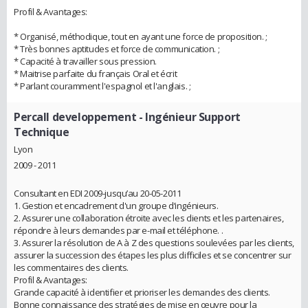
Profil & Avantages:
* Organisé, méthodique, tout en ayant une force de proposition. ;
* Très bonnes aptitudes et force de communication. ;
* Capacité à travailler sous pression.
* Maitrise parfaite du français Oral et écrit
* Parlant couramment l'espagnol et l'anglais. ;
Percall developpement
- Ingénieur Support
Technique
Lyon
2009 - 2011
Consultant en EDI 2009-jusqu’au 20-05-2011
1. Gestion et encadrement d'un groupe d’ingénieurs.
2. Assurer une collaboration étroite avec les clients et les partenaires,
répondre à leurs demandes par e-mail et téléphone. .
3. Assurer la résolution de A à Z des questions soulevées par les clients,
assurer la succession des étapes les plus difficiles et se concentrer sur
les commentaires des clients.
Profil & Avantages:
Grande capacité à identifier et prioriser les demandes des clients.
Bonne connaissance des stratégies de mise en œuvre pour la