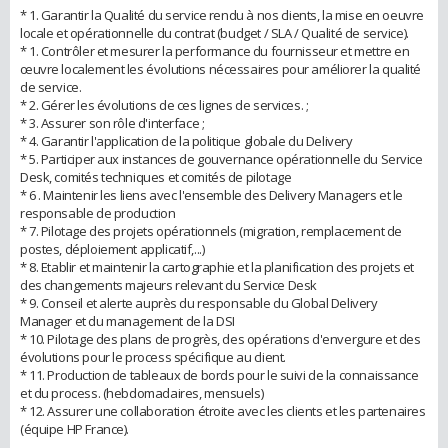
* 1. Garantir la Qualité du service rendu à nos clients, la mise en oeuvre
locale et opérationnelle du contrat (budget / SLA / Qualité de service).
* 1. Contrôler et mesurer la performance du fournisseur et mettre en
œuvre localement les évolutions nécessaires pour améliorer la qualité
de service.
* 2. Gérer les évolutions de ces lignes de services. ;
* 3. Assurer son rôle d'interface ;
* 4. Garantir l'application de la politique globale du Delivery
* 5. Participer aux instances de gouvernance opérationnelle du Service
Desk, comités techniques et comités de pilotage
* 6 . Maintenir les liens avec l'ensemble des Delivery Managers et le
responsable de production
* 7. Pilotage des projets opérationnels (migration, remplacement de
postes, déploiement applicatif,...)
* 8. Etablir et maintenir la cartographie et la planification des projets et
des changements majeurs relevant du Service Desk
* 9. Conseil et alerte auprès du responsable du Global Delivery
Manager et du management de la DSI
* 10. Pilotage des plans de progrès, des opérations d'envergure et des
évolutions pour le process spécifique au client.
* 11. Production de tableaux de bords pour le suivi de la connaissance
et du process. (hebdomadaires, mensuels)
* 12. Assurer une collaboration étroite avec les clients et les partenaires
(équipe HP France).