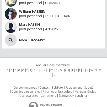
profil personnel | CLAMART
William HASSEIN
profil personnel | L'ISLE JOURDAIN
Marc HASSIN
profil personnel | ANGERS
Nom "HASSAIN"
Annuaire des membres :
a
b
c
d
e
f
g
h
i
j
k
l
m
n
o
p
q
r
s
t
u
v
w
x
y
z
Qui sommes nous
Contact
Publicité
Recrutement
Societé
Données personnelles
Paramétrer les cookies
Mentions légales
Tous les articles
Corrections
© 2022 CCM Benchmark