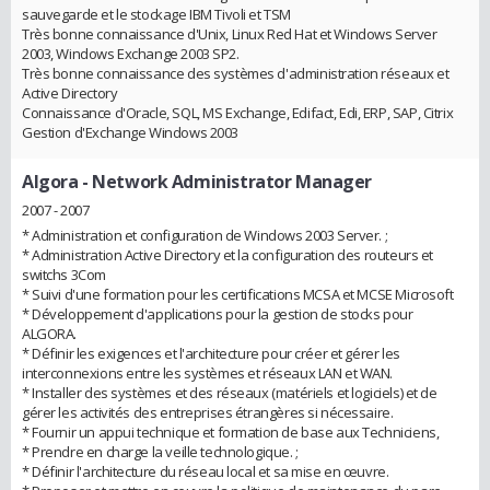
sauvegarde et le stockage IBM Tivoli et TSM
Très bonne connaissance d'Unix, Linux Red Hat et Windows Server
2003, Windows Exchange 2003 SP2.
Très bonne connaissance des systèmes d'administration réseaux et
Active Directory
Connaissance d'Oracle, SQL, MS Exchange, Edifact, Edi, ERP, SAP, Citrix
Gestion d'Exchange Windows 2003
Algora
- Network Administrator Manager
2007 - 2007
* Administration et configuration de Windows 2003 Server. ;
* Administration Active Directory et la configuration des routeurs et
switchs 3Com
* Suivi d'une formation pour les certifications MCSA et MCSE Microsoft
* Développement d'applications pour la gestion de stocks pour
ALGORA.
* Définir les exigences et l'architecture pour créer et gérer les
interconnexions entre les systèmes et réseaux LAN et WAN.
* Installer des systèmes et des réseaux (matériels et logiciels) et de
gérer les activités des entreprises étrangères si nécessaire.
* Fournir un appui technique et formation de base aux Techniciens,
* Prendre en charge la veille technologique. ;
* Définir l'architecture du réseau local et sa mise en œuvre.