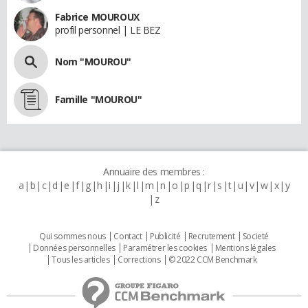
Fabrice MOUROUX
profil personnel | LE BEZ
Nom "MOUROU"
Famille "MOUROU"
Annuaire des membres :
a
b
c
d
e
f
g
h
i
j
k
l
m
n
o
p
q
r
s
t
u
v
w
x
y
z
Qui sommes nous
Contact
Publicité
Recrutement
Societé
Données personnelles
Paramétrer les cookies
Mentions légales
Tous les articles
Corrections
© 2022 CCM Benchmark