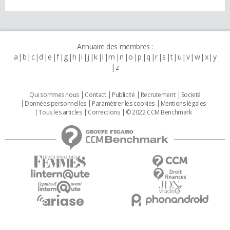
Annuaire des membres :
a
b
c
d
e
f
g
h
i
j
k
l
m
n
o
p
q
r
s
t
u
v
w
x
y
z
Qui sommes nous
Contact
Publicité
Recrutement
Societé
Données personnelles
Paramétrer les cookies
Mentions légales
Tous les articles
Corrections
© 2022 CCM Benchmark