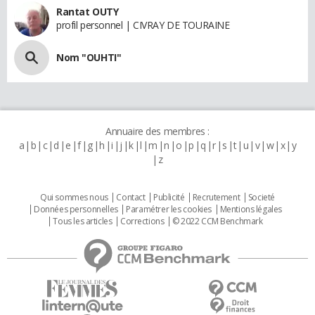
Rantat OUTY
profil personnel | CIVRAY DE TOURAINE
Nom "OUHTI"
Annuaire des membres :
a
b
c
d
e
f
g
h
i
j
k
l
m
n
o
p
q
r
s
t
u
v
w
x
y
z
Qui sommes nous
Contact
Publicité
Recrutement
Societé
Données personnelles
Paramétrer les cookies
Mentions légales
Tous les articles
Corrections
© 2022 CCM Benchmark