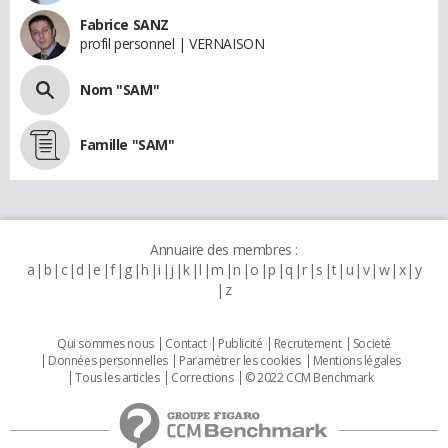
Fabrice SANZ
profil personnel | VERNAISON
Nom "SAM"
Famille "SAM"
Annuaire des membres :
a
b
c
d
e
f
g
h
i
j
k
l
m
n
o
p
q
r
s
t
u
v
w
x
y
z
Qui sommes nous
Contact
Publicité
Recrutement
Societé
Données personnelles
Paramétrer les cookies
Mentions légales
Tous les articles
Corrections
© 2022 CCM Benchmark