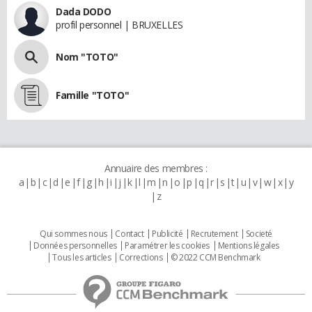
Dada DODO
profil personnel | BRUXELLES
Nom "TOTO"
Famille "TOTO"
Annuaire des membres :
a
b
c
d
e
f
g
h
i
j
k
l
m
n
o
p
q
r
s
t
u
v
w
x
y
z
Qui sommes nous
Contact
Publicité
Recrutement
Societé
Données personnelles
Paramétrer les cookies
Mentions légales
Tous les articles
Corrections
© 2022 CCM Benchmark