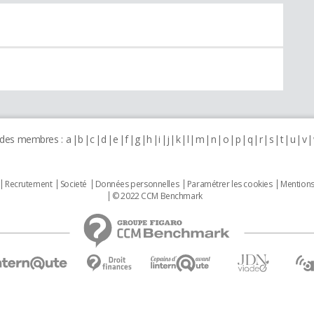
 des membres :
a
b
c
d
e
f
g
h
i
j
k
l
m
n
o
p
q
r
s
t
u
v
Recrutement
Societé
Données personnelles
Paramétrer les cookies
Mentions
© 2022 CCM Benchmark