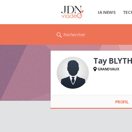
IA NEWS
TEC
Rechercher
Tay BLYT
GRANDVAUX
Tay BLYTH-KUBOTA
PROFIL