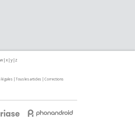
w
x
y
z
 légales
Tous les articles
Corrections