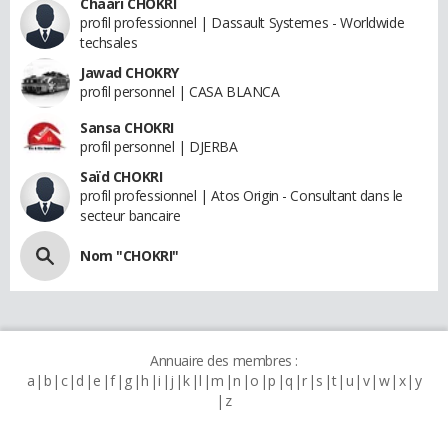
Chaari CHOKRI
profil professionnel | Dassault Systemes - Worldwide
techsales
Jawad CHOKRY
profil personnel | CASA BLANCA
Sansa CHOKRI
profil personnel | DJERBA
Saïd CHOKRI
profil professionnel | Atos Origin - Consultant dans le
secteur bancaire
Nom "CHOKRI"
Annuaire des membres :
a
b
c
d
e
f
g
h
i
j
k
l
m
n
o
p
q
r
s
t
u
v
w
x
y
z