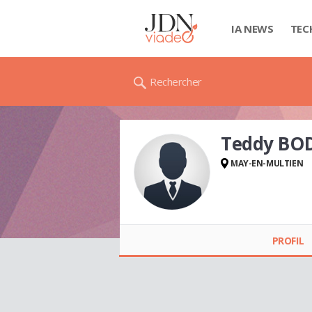
IA NEWS
TEC
Rechercher
Teddy BO
MAY-EN-MULTIEN
Teddy BODIN
PROFIL