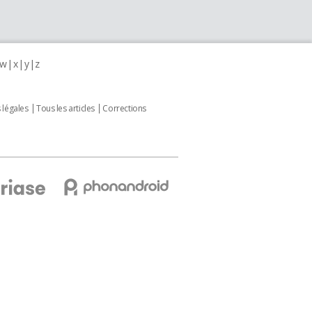
w
x
y
z
 légales
Tous les articles
Corrections