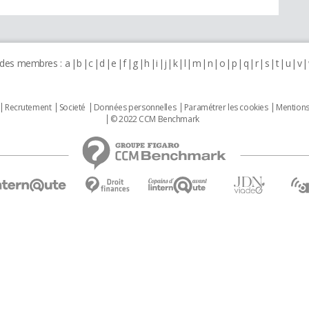
 des membres :
a
b
c
d
e
f
g
h
i
j
k
l
m
n
o
p
q
r
s
t
u
v
Recrutement
Societé
Données personnelles
Paramétrer les cookies
Mentions
© 2022 CCM Benchmark