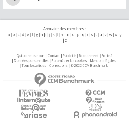
Annuaire des membres :
a
b
c
d
e
f
g
h
i
j
k
l
m
n
o
p
q
r
s
t
u
v
w
x
y
z
Qui sommes nous
Contact
Publicité
Recrutement
Societé
Données personnelles
Paramétrer les cookies
Mentions légales
Tous les articles
Corrections
© 2022 CCM Benchmark