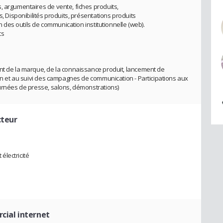
, argumentaires de vente, fiches produits,
s, Disponibilités produits, présentations produits
on des outils de communication institutionnelle (web).
ts
nt de la marque, de la connaissance produit, lancement de
ion et au suivi des campagnes de communication - Participations aux
ournées de presse, salons, démonstrations)
cteur
 électricité
cial internet