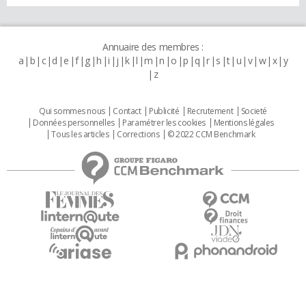
Annuaire des membres :
a
b
c
d
e
f
g
h
i
j
k
l
m
n
o
p
q
r
s
t
u
v
w
x
y
z
Qui sommes nous
Contact
Publicité
Recrutement
Societé
Données personnelles
Paramétrer les cookies
Mentions légales
Tous les articles
Corrections
© 2022 CCM Benchmark