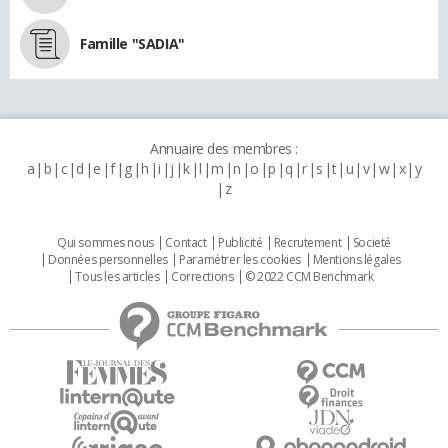
Famille "SADIA"
Annuaire des membres :
a
b
c
d
e
f
g
h
i
j
k
l
m
n
o
p
q
r
s
t
u
v
w
x
y
z
Qui sommes nous
Contact
Publicité
Recrutement
Societé
Données personnelles
Paramétrer les cookies
Mentions légales
Tous les articles
Corrections
© 2022 CCM Benchmark