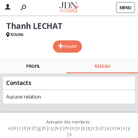
MENU
Thanh LECHAT
ROUEN
Ajouter
PROFIL
RÉSEAU
Contacts
Aucune relation
Annuaire des membres :
a
b
c
d
e
f
g
h
i
j
k
l
m
n
o
p
q
r
s
t
u
v
w
x
y
z