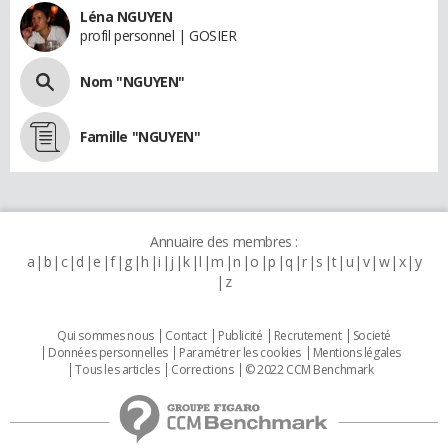
Léna NGUYEN
profil personnel | GOSIER
Nom "NGUYEN"
Famille "NGUYEN"
Annuaire des membres :
a
b
c
d
e
f
g
h
i
j
k
l
m
n
o
p
q
r
s
t
u
v
w
x
y
z
Qui sommes nous
Contact
Publicité
Recrutement
Societé
Données personnelles
Paramétrer les cookies
Mentions légales
Tous les articles
Corrections
© 2022 CCM Benchmark