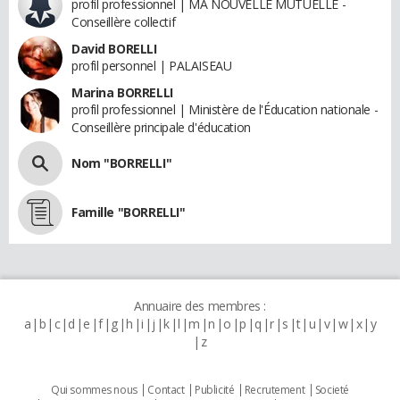
profil professionnel | MA NOUVELLE MUTUELLE -
Conseillère collectif
David BORELLI
profil personnel | PALAISEAU
Marina BORRELLI
profil professionnel | Ministère de l'Éducation nationale -
Conseillère principale d'éducation
Nom "BORRELLI"
Famille "BORRELLI"
Annuaire des membres :
a
b
c
d
e
f
g
h
i
j
k
l
m
n
o
p
q
r
s
t
u
v
w
x
y
z
Qui sommes nous
Contact
Publicité
Recrutement
Societé